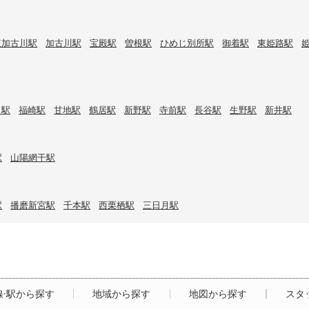
東加古川駅
加古川駅
宝殿駅
曽根駅
ひめじ別所駅
御着駅
東姫路駅
口駅
福崎駅
甘地駅
鶴居駅
新野駅
寺前駅
長谷駅
生野駅
新井駅
駅
山陽網干駅
駅
播磨新宮駅
千本駅
西栗栖駅
三日月駅
線·駅から探す
地域から探す
地図から探す
スタ