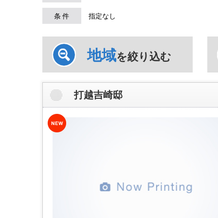
条 件
指定なし
地域
を絞り込む
打越吉崎邸