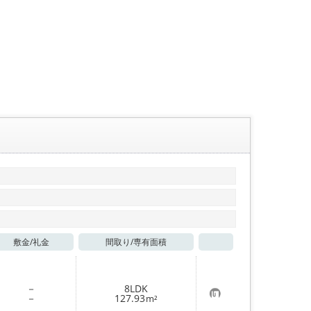
敷金/
礼金
間取り/
専有面積
お気に入り
－
8LDK
お
－
127.93
m²
気