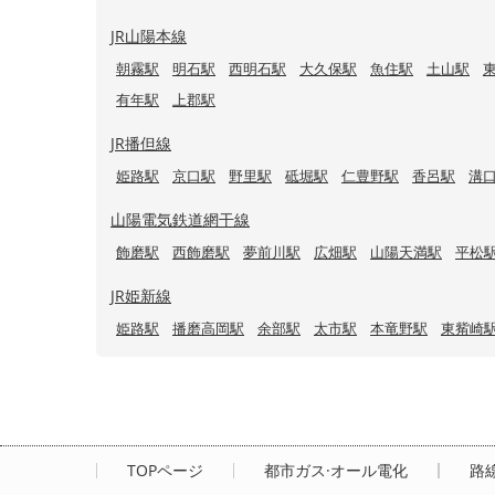
JR山陽本線
朝霧駅
明石駅
西明石駅
大久保駅
魚住駅
土山駅
有年駅
上郡駅
JR播但線
姫路駅
京口駅
野里駅
砥堀駅
仁豊野駅
香呂駅
溝
山陽電気鉄道網干線
飾磨駅
西飾磨駅
夢前川駅
広畑駅
山陽天満駅
平松
JR姫新線
姫路駅
播磨高岡駅
余部駅
太市駅
本竜野駅
東觜崎
TOPページ
都市ガス·オール電化
路