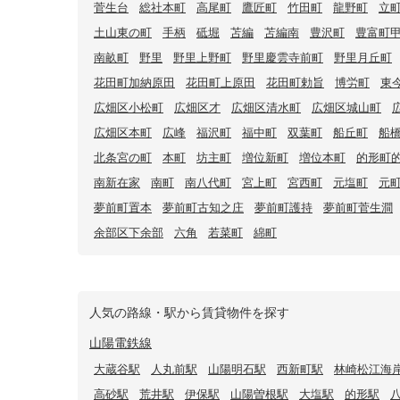
菅生台
総社本町
高尾町
鷹匠町
竹田町
龍野町
立
土山東の町
手柄
砥堀
苫編
苫編南
豊沢町
豊富町
南畝町
野里
野里上野町
野里慶雲寺前町
野里月丘町
花田町加納原田
花田町上原田
花田町勅旨
博労町
東
広畑区小松町
広畑区才
広畑区清水町
広畑区城山町
広畑区本町
広峰
福沢町
福中町
双葉町
船丘町
船
北条宮の町
本町
坊主町
増位新町
増位本町
的形町
南新在家
南町
南八代町
宮上町
宮西町
元塩町
元
夢前町置本
夢前町古知之庄
夢前町護持
夢前町菅生澗
余部区下余部
六角
若菜町
綿町
人気の路線・駅から賃貸物件を探す
山陽電鉄線
大蔵谷駅
人丸前駅
山陽明石駅
西新町駅
林崎松江海
高砂駅
荒井駅
伊保駅
山陽曽根駅
大塩駅
的形駅