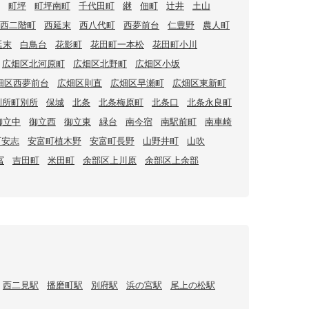
町坪
町坪南町
千代田町
継
佃町
辻井
土山
西二階町
西延末
西八代町
西夢前台
仁豊野
農人町
延末
白鳥台
花影町
花田町一本松
花田町小川
広畑区北河原町
広畑区北野町
広畑区小坂
畑区西夢前台
広畑区則直
広畑区早瀬町
広畑区東新町
別所町別所
保城
北条
北条梅原町
北条口
北条永良町
御立中
御立西
御立東
緑台
南今宿
南駅前町
南車崎
町安志
安富町植木野
安富町長野
山野井町
山吹
冨
吉田町
米田町
余部区上川原
余部区上余部
西二見駅
播磨町駅
別府駅
浜の宮駅
尾上の松駅