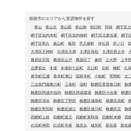
姫路市のエリアから賃貸物件を探す
青山
青山北
青山西
青山南
朝日町
阿保
網干区
網干区垣内本町
網干区垣内南町
網干区北新在家
網干
網干区和久
嵐山町
飯田
市之郷町
伊伝居
井ノ口
大津区天神町
大津区天満
大津区長松
大津区西土井
勝原区宮田
勝原区山戸
勝原区丁
兼田
上大野
上手
北夢前台
木場
木場前七反町
京口町
京町
楠町
久
香寺町広瀬
香寺町溝口
国府寺町
小姓町
琴岡町
古
三左衛門堀東の町
三条町
塩町
飾磨区英賀春日町
飾
飾磨区阿成中垣内
飾磨区阿成渡場
飾磨区今在家
飾磨
飾磨区清水
飾磨区下野田
飾磨区城南町
飾磨区高町
飾磨区野田町
飾磨区細江
飾磨区堀川町
飾磨区宮
飾
四郷町上鈴
四郷町坂元
四郷町東阿保
四郷町本郷
四
白浜町神田
白浜町寺家
城見台
城見町
新在家
新在