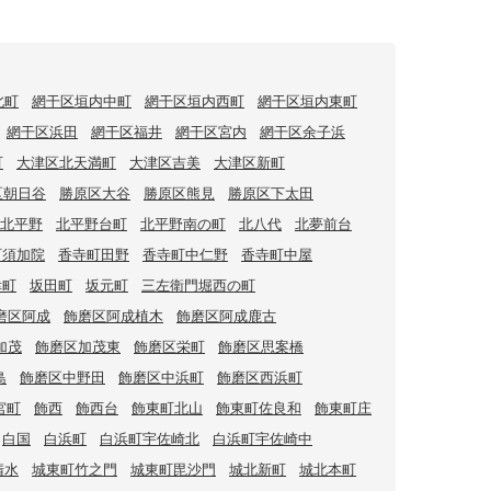
北町
網干区垣内中町
網干区垣内西町
網干区垣内東町
網干区浜田
網干区福井
網干区宮内
網干区余子浜
町
大津区北天満町
大津区吉美
大津区新町
区朝日谷
勝原区大谷
勝原区熊見
勝原区下太田
北平野
北平野台町
北平野南の町
北八代
北夢前台
町須加院
香寺町田野
香寺町中仁野
香寺町中屋
幸町
坂田町
坂元町
三左衛門堀西の町
磨区阿成
飾磨区阿成植木
飾磨区阿成鹿古
加茂
飾磨区加茂東
飾磨区栄町
飾磨区思案橋
島
飾磨区中野田
飾磨区中浜町
飾磨区西浜町
宮町
飾西
飾西台
飾東町北山
飾東町佐良和
飾東町庄
白国
白浜町
白浜町宇佐崎北
白浜町宇佐崎中
清水
城東町竹之門
城東町毘沙門
城北新町
城北本町