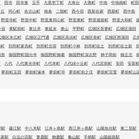
町
田寺
田寺東
玉手
大黒壱丁町
大寿台
大善町
中地
中地南町
町田
甲丘
同心町
名古山町
南条
二階町
西今宿
西新在家
西新町
西中島
野里寺町
野里中町
野里東同心町
野里東町
野里堀留町
野里大和町
今宿
東駅前町
東辻井
東延末
東山
平野町
広畑区吾妻町
広畑区蒲田
広畑区末広町
広畑区正門通
広畑区高浜町
広畑区長町
広畑区西蒲田
広
橋町
別所町家具町
別所町北宿
別所町小林
別所町佐土
別所町佐土新
的形
御国野町国分寺
御国野町御着
御国野町深志野
神子岡前
御立北
町
八代
八代東光寺町
八代本町
八代緑ケ丘町
八代宮前町
安田
安富
夢前町玉田
夢前町塚本
夢前町寺
夢前町前之庄
夢前町宮置
夢前町山
岸駅
藤江駅
中八木駅
江井ヶ島駅
西江井ヶ島駅
山陽魚住駅
東二見駅
八家駅
白浜の宮駅
妻鹿駅
飾磨駅
亀山駅
手柄駅
山陽姫路駅