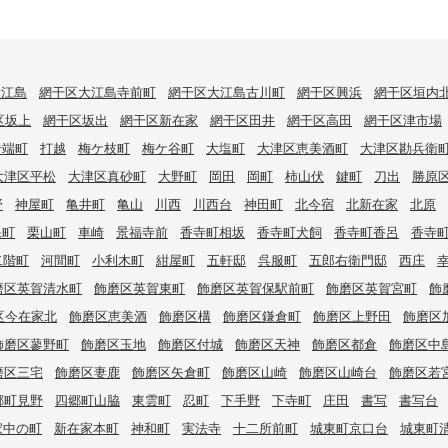
大江島
網干区大江島寺前町
網干区大江島古川町
網干区興浜
網干区垣内
区坂上
網干区坂出
網干区新在家
網干区田井
網干区高田
網干区津市場
岩端町
打越
梅ケ枝町
梅ケ谷町
大塩町
大津区恵美酒町
大津区勘兵衛
大津区平松
大津区真砂町
大野町
岡田
岡町
柿山伏
鍵町
刀出
勝原
野
神屋町
亀井町
亀山
川西
川西台
神田町
北今宿
北新在家
北原
保町
栗山町
車崎
景福寺前
香寺町相坂
香寺町犬飼
香寺町香呂
香寺
二階町
河間町
小利木町
紺屋町
五軒邸
呉服町
五郎右衛門邸
西庄
磨区英賀清水町
飾磨区英賀東町
飾磨区英賀保駅前町
飾磨区英賀宮町
飾
区今在家北
飾磨区恵美酒
飾磨区構
飾磨区鎌倉町
飾磨区上野田
飾磨区
飾磨区蓼野町
飾磨区玉地
飾磨区付城
飾磨区天神
飾磨区都倉
飾磨区中
磨区三宅
飾磨区妻鹿
飾磨区矢倉町
飾磨区山崎
飾磨区山崎台
飾磨区若
郷町見野
四郷町山脇
東雲町
忍町
下手野
下寺町
庄田
書写
書写台
家中の町
新在家本町
神和町
実法寺
十二所前町
城東町京口台
城東町