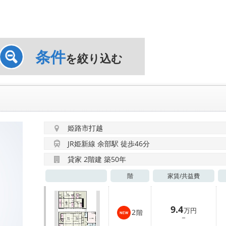
条件
を絞り込む
姫路市打越
JR姫新線 余部駅 徒歩46分
貸家 2階建 築50年
階
家賃/
共益費
9.4
万円
2
階
－